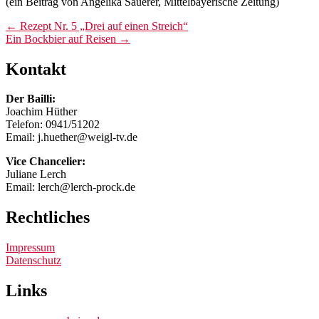
(ein Beitrag von Angelika Sauerer, Mittelbayerische Zeitung)
Post
←
Rezept Nr. 5 „Drei auf einen Streich“
Ein Bockbier auf Reisen
→
navigation
Kontakt
Der Bailli:
Joachim Hüther
Telefon: 0941/51202
Email: j.huether@weigl-tv.de
Vice Chancelier:
Juliane Lerch
Email: lerch@lerch-prock.de
Rechtliches
Impressum
Datenschutz
Links