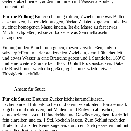
Gelenk abschneiden, außen und innen mit Wasser abspülen,
trockentupfen,
Für die Füllung
Butter schaumig rühren, Zwiebel in etwas Butter
anschwitzen, Leber klein wiegen, übrige Zutaten zugeben und alles
zu einer homogenen Masse kneten. Ist die Masse zu fest etwas
Milch nachgießen, ist sie zu locker etwas Semmelbröseln
dazugeben.
Füllung in den Bauchraum geben, diesen verschließen, außen
salzen/pfeffern, mit der geviertelten Zwiebeln, dem Hähnchenfett
und etwas Wasser in eine Bratreine geben und 1 Stunde bei 160°C
und eine weitere Stunde bei 180°C Umluft kroß ausbacken. Dabei
die Brust immer wieder begießen, ggf. immer wieder etwas
Flüssigkeit nachfüllen.
Ansatz für Sauce
Für die Sauce:
Braunen Zucker leicht karamellisieren,
nacheinander Hühnerknochen und Gemüse anbraten, Tomatenmark
zugeben und mitrösten, mit Madeira und Rotwein ablöschen,
einreduzieren lassen, Hühnerbrühe und Gewürze zugeben, Kartoffel
fein einreiben und ca. 1 Std. köcheln lassen. Zum Schluß noch den
Bratenfond aus der Reine zugeben, durch ein Sieb passieren und mit
der kalten Butter aufmontieren.