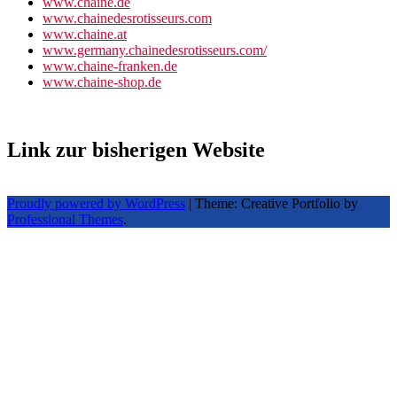
www.chaine.de
www.chainedesrotisseurs.com
www.chaine.at
www.germany.chainedesrotisseurs.com/
www.chaine-franken.de
www.chaine-shop.de
Link zur bisherigen Website
Proudly powered by WordPress
|
Theme: Creative Portfolio by
Professional Themes
.