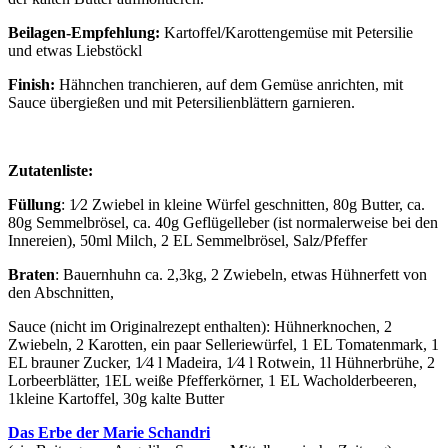
Beilagen-Empfehlung:
Kartoffel/Karottengemüse mit Petersilie
und etwas Liebstöckl
Finish:
Hähnchen tranchieren, auf dem Gemüse anrichten, mit
Sauce übergießen und mit Petersilienblättern garnieren.
Zutatenliste:
Füllung
: 1⁄2 Zwiebel in kleine Würfel geschnitten, 80g Butter, ca.
80g Semmelbrösel, ca. 40g Geflügelleber (ist normalerweise bei den
Innereien), 50ml Milch, 2 EL Semmelbrösel, Salz/Pfeffer
Braten
: Bauernhuhn ca. 2,3kg, 2 Zwiebeln, etwas Hühnerfett von
den Abschnitten,
Sauce (nicht im Originalrezept enthalten): Hühnerknochen, 2
Zwiebeln, 2 Karotten, ein paar Selleriewürfel, 1 EL Tomatenmark, 1
EL brauner Zucker, 1⁄4 l Madeira, 1⁄4 l Rotwein, 1l Hühnerbrühe, 2
Lorbeerblätter, 1EL weiße Pfefferkörner, 1 EL Wacholderbeeren,
1kleine Kartoffel, 30g kalte Butter
Das Erbe der Marie Schandri