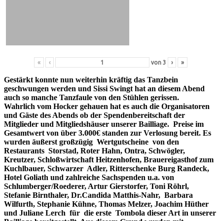
«
‹
von
3
›
»
Gestärkt konnte nun weiterhin kräftig das Tanzbein
geschwungen werden und Sissi Swingt hat an diesem Abend
auch so manche Tanzfaule von den Stühlen gerissen.
Wahrlich vom Hocker gehauen hat es auch die Organisatoren
und Gäste des Abends ob der Spendenbereitschaft der
Mitglieder und Mitgliedshäuser unserer Bailliage. Preise im
Gesamtwert von über 3.000€ standen zur Verlosung bereit. Es
wurden äußerst großzügig Wertgutscheine von den
Restaurants Storstad, Roter Hahn, Ontra, Schwögler,
Kreutzer, Schloßwirtschaft Heitzenhofen, Brauereigasthof zum
Kuchlbauer, Schwarzer Adler, Ritterschenke Burg Randeck,
Hotel Goliath und zahlreiche Sachspenden u.a. von
Schlumberger/Roederer, Artur Gierstorfer, Toni Röhrl,
Stefanie Birnthaler, Dr.Candida Matthis-Nahr, Barbara
Wilfurth, Stephanie Kühne, Thomas Melzer, Joachim Hüther
und Juliane Lerch für die erste Tombola dieser Art in unserer