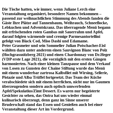
Die Tische hatten, wie immer, wenn Juliane Lerch eine
Veranstaltung organisiert, besondere Namen bekommen –
passend zur weihnachtlichen Stimmung des Abends fanden die
Gäste Ihre Plätze auf Tannenbaum, Weihrauch, Schneeflocke,
Lebkuchen und Adventskranz. Das überragende Menü begann
mit erfrischenden roten Gambas mit Sauerrahm und Apfel,
darauf folgten wärmende und cremige Parmesantortellini
gefolgt von Black Cod, Miso Dashi und Edamame.
Peter Grasmeier und sein Sommelier Julian Potschacher-Eisl
wählten dazu unter anderem einen Sauvignon Blanc von Polz
(Hochgrassnitzberg 2021) und einen Chardonnay von Dr.Heger
(VDP erste Lage 2021), die vorzüglich mit den ersten Gängen
harmonierten. Nach einer kleinen Tanzpause und dem Verkauf
von Losen zu Gunsten der Chaine Stiftung wurde das Menü
mit einem wunderbar zartrosa Kalbsfilet mit Wirsing, Sellerie,
Pistazie und Alba Trüffel fortgesetzt. Das Team der Küche
verabschiedete sich mit einem herrlichen, nicht nur im Gaumen
überzeugenden sondern auch optisch umwerfenden
Apfel/Spekulatius/Zimt Dessert.
Es waren nur begeisterte
Gesichter zu sehen, das Ontra hat uns wieder einmal
kulinarisch überzeugt, denn ganz im Sinne unserer
Bruderschaft stand das Essen und Genießen auch bei einer
Veranstaltung dieser Art im Vordergrund.