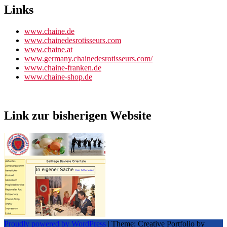
Links
www.chaine.de
www.chainedesrotisseurs.com
www.chaine.at
www.germany.chainedesrotisseurs.com/
www.chaine-franken.de
www.chaine-shop.de
Link zur bisherigen Website
Proudly powered by WordPress
|
Theme: Creative Portfolio by