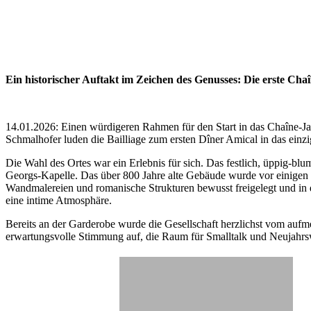
Ein historischer Auftakt im Zeichen des Genusses: Die erste Ch
14.01.2026: Einen würdigeren Rahmen für den Start in das Chaîne-Jah
Schmalhofer luden die Bailliage zum ersten Dîner Amical in das einz
Die Wahl des Ortes war ein Erlebnis für sich. Das festlich, üppig-bl
Georgs-Kapelle. Das über 800 Jahre alte Gebäude wurde vor einigen J
Wandmalereien und romanische Strukturen bewusst freigelegt und in da
eine intime Atmosphäre.
Bereits an der Garderobe wurde die Gesellschaft herzlichst vom auf
erwartungsvolle Stimmung auf, die Raum für Smalltalk und Neujahrs