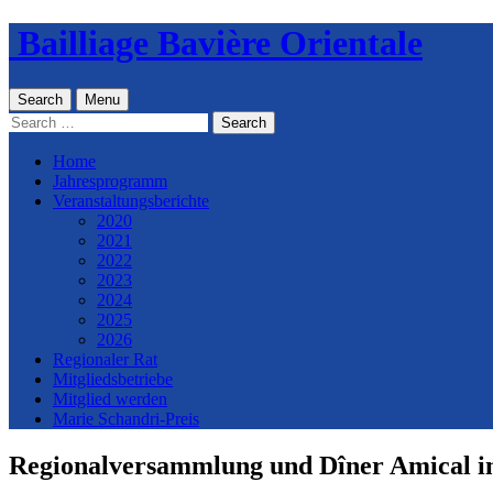
Skip
Bailliage Bavière Orientale
to
content
Search
Menu
Search
for:
Home
Jahresprogramm
Veranstaltungsberichte
2020
2021
2022
2023
2024
2025
2026
Regionaler Rat
Mitgliedsbetriebe
Mitglied werden
Marie Schandri-Preis
Regionalversammlung und Dîner Amical i