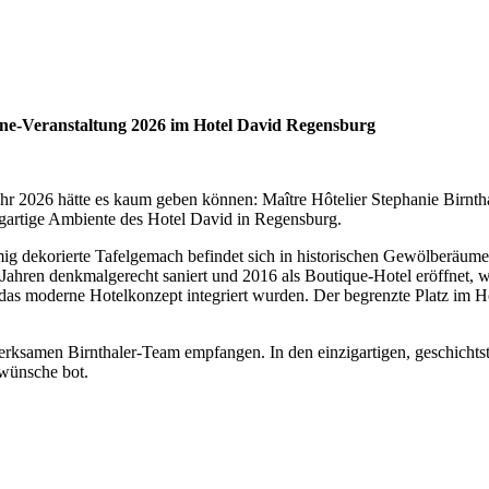
aîne-Veranstaltung 2026 im Hotel David Regensburg
r 2026 hätte es kaum geben können: Maître Hôtelier Stephanie Birnthal
igartige Ambiente des Hotel David in Regensburg.
umig dekorierte Tafelgemach befindet sich in historischen Gewölberäum
ahren denkmalgerecht saniert und 2016 als Boutique-Hotel eröffnet, w
s moderne Hotelkonzept integriert wurden. Der begrenzte Platz im Hote
merksamen Birnthaler-Team empfangen. In den einzigartigen, geschicht
wünsche bot.