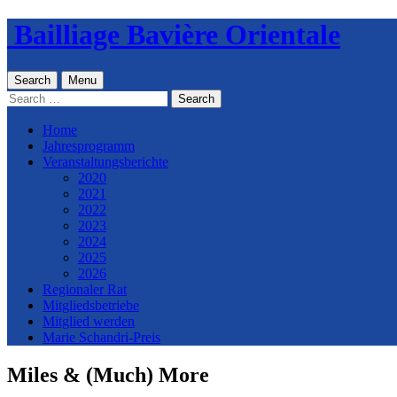
Skip
Bailliage Bavière Orientale
to
content
Search
Menu
Search
for:
Home
Jahresprogramm
Veranstaltungsberichte
2020
2021
2022
2023
2024
2025
2026
Regionaler Rat
Mitgliedsbetriebe
Mitglied werden
Marie Schandri-Preis
Miles & (Much) More