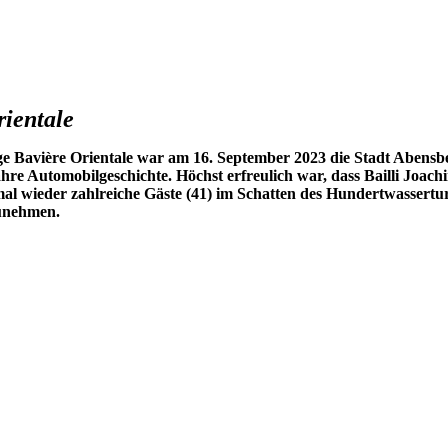
rientale
age Bavière Orientale war am 16. September 2023 die Stadt Abens
re Automobilgeschichte. Höchst erfreulich war, dass Bailli Joach
l wieder zahlreiche Gäste (41) im Schatten des Hundertwasserturm
zunehmen.