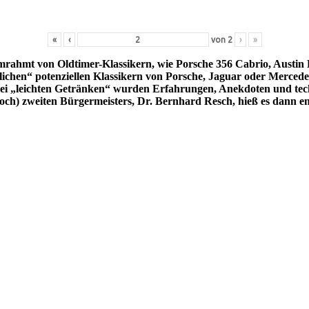
«
‹
von
2
›
»
 umrahmt von Oldtimer-Klassikern, wie Porsche 356 Cabrio, Austi
en“ potenziellen Klassikern von Porsche, Jaguar oder Mercedes. 
ei „leichten Getränken“ wurden Erfahrungen, Anekdoten und techn
) zweiten Bürgermeisters, Dr. Bernhard Resch, hieß es dann endl