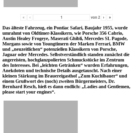
«
‹
von
2
›
»
Das älteste Fahrzeug, ein Pontiac Safari, Baujahr 1955, wurde
umrahmt von Oldtimer-Klassikern, wie Porsche 356 Cabrio,
Austin Healey Frogeye, Maserati Ghibli, Mercedes SL Pagode,
Morgans sowie von Youngtimern der Marken Ferrari, BMW
und „neuzeitlichen“ potenziellen Klassikern von Porsche,
Jaguar oder Mercedes. Selbstverständlich standen zunächst die
angereisten, hochglanzpolierten Schmuckstücke im Zentrum
des Interesses. Bei „leichten Getränken“ wurden Erfahrungen,
Anekdoten und technische Details ausgetauscht. Nach einer
kleinen Stärkung im Brauereigasthof „Zum Kuchlbauer“ und
einem Grußwort des (noch) zweiten Bürgermeisters, Dr.
Bernhard Resch, hieß es dann endlich: „Ladies and Gentlemen,
please start your engines“.