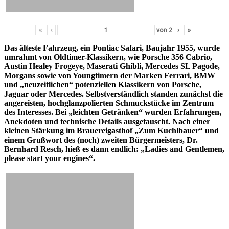
«
‹
von
2
›
»
Das älteste Fahrzeug, ein Pontiac Safari, Baujahr 1955, wurde
umrahmt von Oldtimer-Klassikern, wie Porsche 356 Cabrio,
Austin Healey Frogeye, Maserati Ghibli, Mercedes SL Pagode,
Morgans sowie von Youngtimern der Marken Ferrari, BMW
und „neuzeitlichen“ potenziellen Klassikern von Porsche,
Jaguar oder Mercedes. Selbstverständlich standen zunächst die
angereisten, hochglanzpolierten Schmuckstücke im Zentrum
des Interesses. Bei „leichten Getränken“ wurden Erfahrungen,
Anekdoten und technische Details ausgetauscht. Nach einer
kleinen Stärkung im Brauereigasthof „Zum Kuchlbauer“ und
einem Grußwort des (noch) zweiten Bürgermeisters, Dr.
Bernhard Resch, hieß es dann endlich: „Ladies and Gentlemen,
please start your engines“.