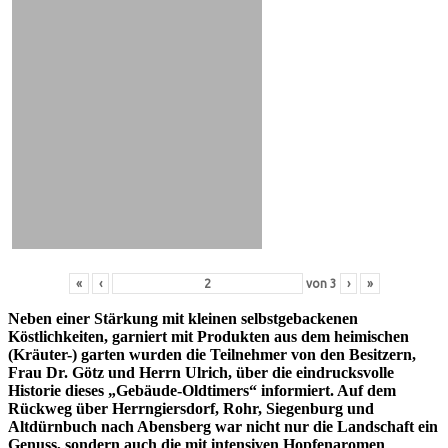
«
‹
von
3
›
»
Neben einer Stärkung mit kleinen selbstgebackenen
Köstlichkeiten, garniert mit Produkten aus dem heimischen
(Kräuter-) garten wurden die Teilnehmer von den Besitzern,
Frau Dr. Götz und Herrn Ulrich, über die eindrucksvolle
Historie dieses „Gebäude-Oldtimers“ informiert. Auf dem
Rückweg über Herrngiersdorf, Rohr, Siegenburg und
Altdürnbuch nach Abensberg war nicht nur die Landschaft ein
Genuss, sondern auch die mit intensiven Hopfenaromen