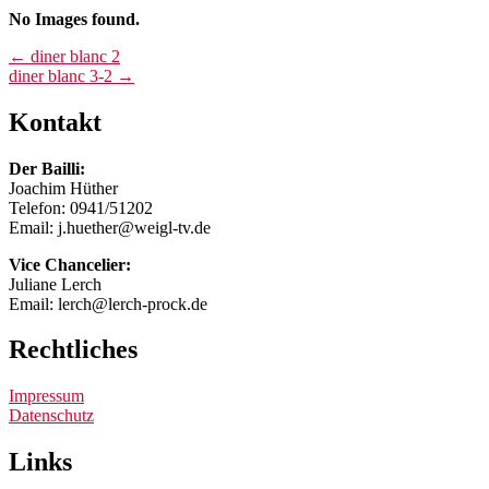
No Images found.
Post
←
diner blanc 2
diner blanc 3-2
→
navigation
Kontakt
Der Bailli:
Joachim Hüther
Telefon: 0941/51202
Email: j.huether@weigl-tv.de
Vice Chancelier:
Juliane Lerch
Email: lerch@lerch-prock.de
Rechtliches
Impressum
Datenschutz
Links