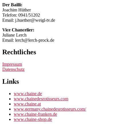
Der Bailli:
Joachim Hüther
Telefon: 0941/51202
Email: j.huether@weigl-tv.de
Vice Chancelier:
Juliane Lerch
Email: lerch@lerch-prock.de
Rechtliches
Impressum
Datenschutz
Links
www.chaine.de
www.chainedesrotisseurs.com
www.chaine.at
www.germany.chainedesrotisseurs.com/
www.chaine-franken.de
www.chaine-shop.de