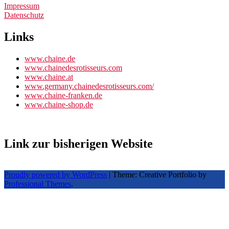
Impressum
Datenschutz
Links
www.chaine.de
www.chainedesrotisseurs.com
www.chaine.at
www.germany.chainedesrotisseurs.com/
www.chaine-franken.de
www.chaine-shop.de
Link zur bisherigen Website
Proudly powered by WordPress
|
Theme: Creative Portfolio by
Professional Themes
.