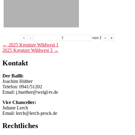
«
‹
von
3
›
»
Post
←
2025 Kreutzer Wildwest 1
2025 Kreutzer Wildwest 3
→
navigation
Kontakt
Der Bailli:
Joachim Hüther
Telefon: 0941/51202
Email: j.huether@weigl-tv.de
Vice Chancelier:
Juliane Lerch
Email: lerch@lerch-prock.de
Rechtliches