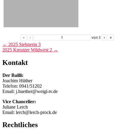
«
‹
von
3
›
»
Post
←
2025 Siebnerin 3
2025 Kreutzer Wildwest 2
→
navigation
Kontakt
Der Bailli:
Joachim Hüther
Telefon: 0941/51202
Email: j.huether@weigl-tv.de
Vice Chancelier:
Juliane Lerch
Email: lerch@lerch-prock.de
Rechtliches