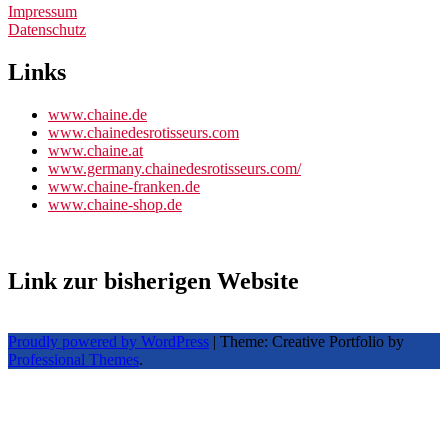
Impressum
Datenschutz
Links
www.chaine.de
www.chainedesrotisseurs.com
www.chaine.at
www.germany.chainedesrotisseurs.com/
www.chaine-franken.de
www.chaine-shop.de
Link zur bisherigen Website
Proudly powered by WordPress
|
Theme: Creative Portfolio by
Professional Themes
.