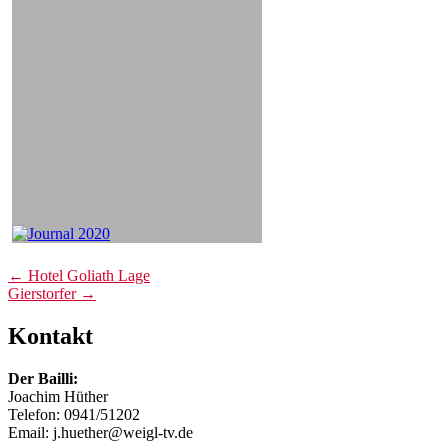
Post
←
Hotel Goliath Lage
Gierstorfer
→
navigation
Kontakt
Der Bailli:
Joachim Hüther
Telefon: 0941/51202
Email: j.huether@weigl-tv.de