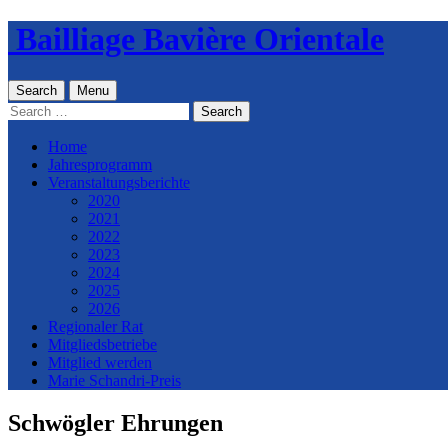
Skip
Bailliage Bavière Orientale
to
content
Search
Menu
Search
for:
Home
Jahresprogramm
Veranstaltungsberichte
2020
2021
2022
2023
2024
2025
2026
Regionaler Rat
Mitgliedsbetriebe
Mitglied werden
Marie Schandri-Preis
Schwögler Ehrungen