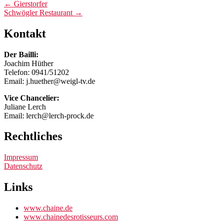
Post
←
Gierstorfer
Schwögler Restaurant
→
navigation
Kontakt
Der Bailli:
Joachim Hüther
Telefon: 0941/51202
Email: j.huether@weigl-tv.de
Vice Chancelier:
Juliane Lerch
Email: lerch@lerch-prock.de
Rechtliches
Impressum
Datenschutz
Links
www.chaine.de
www.chainedesrotisseurs.com