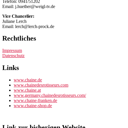
Telefon: 0941/51202
Email: j.huether@weigl-tv.de
Vice Chancelier:
Juliane Lerch
Email: lerch@lerch-prock.de
Rechtliches
Impressum
Datenschutz
Links
www.chaine.de
www.chainedesrotisseurs.com
www.chaine.at
www.germany.chainedesrotisseurs.com/
www.chaine-franken.de
www.chaine-shop.de
Link zur bisherigen Website