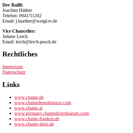
Der Bailli:
Joachim Hüther
Telefon: 0941/51202
Email: j.huether@weigl-tv.de
Vice Chancelier:
Juliane Lerch
Email: lerch@lerch-prock.de
Rechtliches
Impressum
Datenschutz
Links
www.chaine.de
www.chainedesrotisseurs.com
www.chaine.at
www.germany.chainedesrotisseurs.com/
www.chaine-franken.de
www.chaine-shop.de