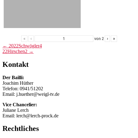
«
‹
von
2
›
»
Post
←
2022Schwögler4
22Hirschen2
→
navigation
Kontakt
Der Bailli:
Joachim Hüther
Telefon: 0941/51202
Email: j.huether@weigl-tv.de
Vice Chancelier:
Juliane Lerch
Email: lerch@lerch-prock.de
Rechtliches