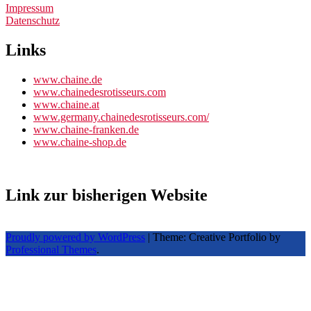
Impressum
Datenschutz
Links
www.chaine.de
www.chainedesrotisseurs.com
www.chaine.at
www.germany.chainedesrotisseurs.com/
www.chaine-franken.de
www.chaine-shop.de
Link zur bisherigen Website
Proudly powered by WordPress
|
Theme: Creative Portfolio by
Professional Themes
.