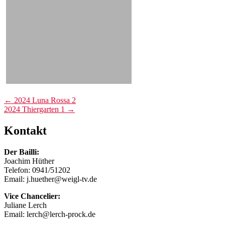
Post
←
2024 Luna Rossa 2
2024 Thiergarten 1
→
navigation
Kontakt
Der Bailli:
Joachim Hüther
Telefon: 0941/51202
Email: j.huether@weigl-tv.de
Vice Chancelier:
Juliane Lerch
Email: lerch@lerch-prock.de