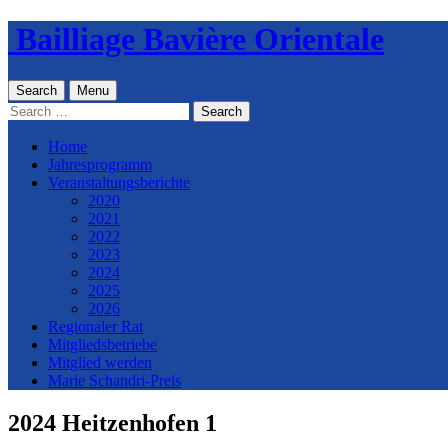
Skip
Bailliage Bavière Orientale
to
content
Search
Menu
Search
for:
Home
Jahresprogramm
Veranstaltungsberichte
2020
2021
2022
2023
2024
2025
2026
Regionaler Rat
Mitgliedsbetriebe
Mitglied werden
Marie Schandri-Preis
2024 Heitzenhofen 1