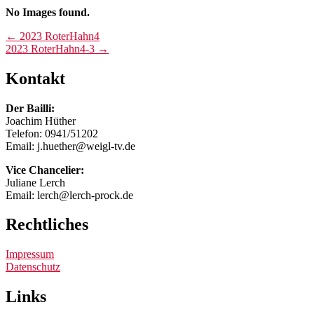
No Images found.
Post
←
2023 RoterHahn4
2023 RoterHahn4-3
→
navigation
Kontakt
Der Bailli:
Joachim Hüther
Telefon: 0941/51202
Email: j.huether@weigl-tv.de
Vice Chancelier:
Juliane Lerch
Email: lerch@lerch-prock.de
Rechtliches
Impressum
Datenschutz
Links