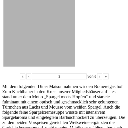
«
‹
von
6
›
»
Mit dem folgenden Diner Maison nahmen wir den Brauereigasthof
Zum Kuchlbauer in den Kreis unserer Mitgliedshäuser auf – es
stand unter dem Motto „Spargel meets Hopfen“ und startete
fulminant mit einem optisch und geschmacklich sehr gelungenen
Türmchen aus Lachs und Mousse vom weißen Spargel. Auch die
folgende feine Spargelcremesuppe wusste mit intensivem
Spargelaroma und eingelegtem Bärlauchnockerl zu überzeugen. Die
zu den beiden Vorspeisen gereichten Weißweine ergänzten die
Gerichte hervorragend, nicht wenige Mitglieder wählten aber auch